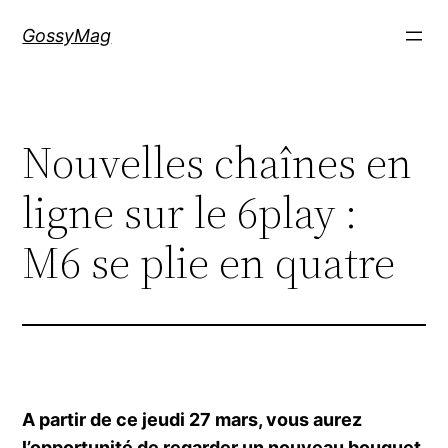
Aller
GossyMag
au
contenu
Nouvelles chaînes en
ligne sur le 6play :
M6 se plie en quatre
A partir de ce jeudi 27 mars, vous aurez
l’opportunité de regarder un nouveau bouquet