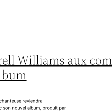
rrell Williams aux c
album
a chanteuse reviendra
c son nouvel album, produit par