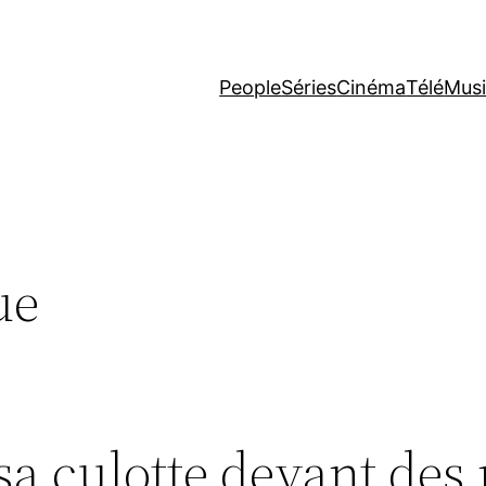
People
Séries
Cinéma
Télé
Mus
ue
a culotte devant des 