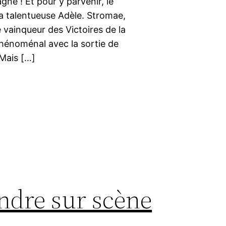
ne ! Et pour y parvenir, le
la talentueuse Adèle. Stromae,
e vainqueur des Victoires de la
hénoménal avec la sortie de
 Mais […]
ondre sur scène