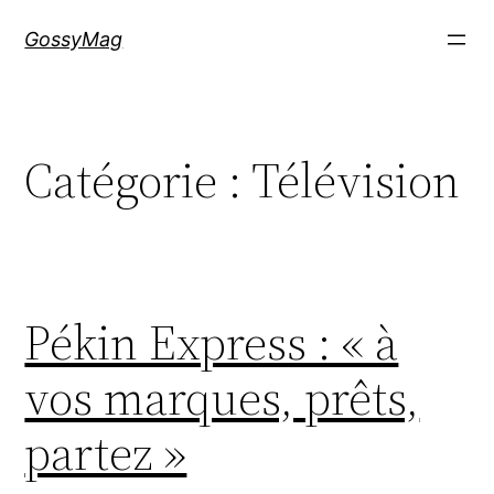
Aller
GossyMag
au
contenu
Catégorie :
Télévision
Pékin Express : « à
vos marques, prêts,
partez »