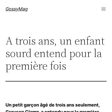
Aller
GossyMag
au
contenu
A trois ans, un enfant
sourd entend pour la
première fois
Un petit garçon âgé de trois ans seulement,
Grayson Clamp, a entendu pour la première