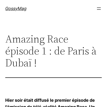
Aller
GossyMag
au
contenu
Amazing Race
épisode 1 : de Paris à
Dubaï !
Hier soir était diffusé le premier épisode de
l’émission de télé-réalité Amazing Race.
Un