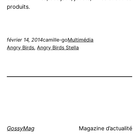
produits.
février 14, 2014
camille-go
Multimédia
Angry Birds
, 
Angry Birds Stella
GossyMag
Magazine d’actualité