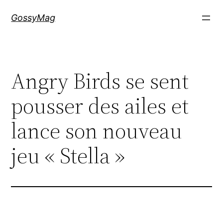
Aller
GossyMag
au
contenu
Angry Birds se sent
pousser des ailes et
lance son nouveau
jeu « Stella »