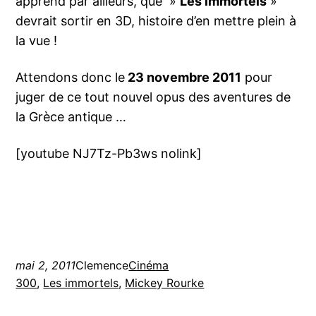
apprend par ailleurs, que »
Les immortels
»
devrait sortir en 3D, histoire d’en mettre plein à
la vue !
Attendons donc le
23 novembre 2011
pour
juger de ce tout nouvel opus des aventures de
la Grèce antique …
[youtube NJ7Tz-Pb3ws nolink]
mai 2, 2011
Clemence
Cinéma
300
, 
Les immortels
, 
Mickey Rourke