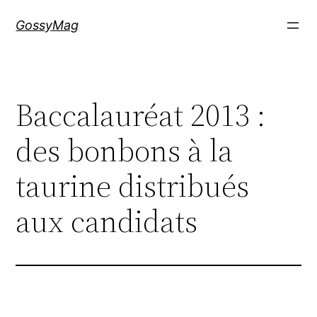
Aller
GossyMag
au
contenu
Baccalauréat 2013 :
des bonbons à la
taurine distribués
aux candidats