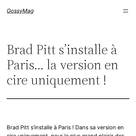
Aller
GossyMag
au
contenu
Brad Pitt s’installe à
Paris… la version en
cire uniquement !
Brad Pitt s’installe à Paris ! Dans sa version en
cire uniquement, pour le plus grand plaisir des