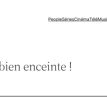
People
Séries
Cinéma
Télé
Mus
 bien enceinte !