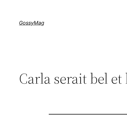
Aller
au
contenu
GossyMag
Carla serait bel et