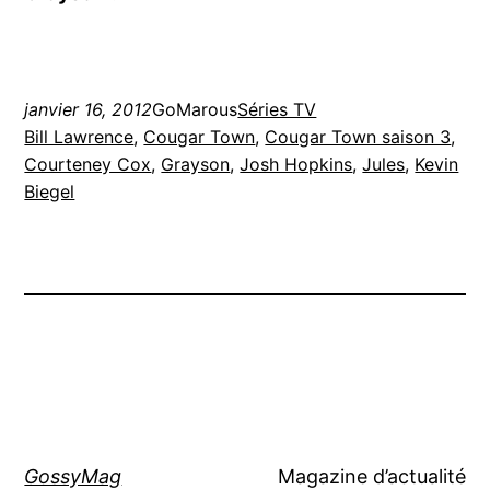
janvier 16, 2012
GoMarous
Séries TV
Bill Lawrence
, 
Cougar Town
, 
Cougar Town saison 3
, 
Courteney Cox
, 
Grayson
, 
Josh Hopkins
, 
Jules
, 
Kevin
Biegel
GossyMag
Magazine d’actualité