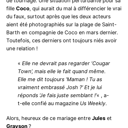
de tournage. Une situation perturbante pour sa
fille
Coco
, qui aurait du mal à différencier le vrai
du faux, surtout après que les deux acteurs
aient été photographiés sur la plage de Saint-
Barth en compagnie de Coco en mars dernier.
Toutefois, ces derniers ont toujours niés avoir
une relation !
«
Elle ne devrait pas regarder ‘Cougar
Town’, mais elle le fait quand même.
Elle me dit toujours ‘Maman ! Tu as
vraiment embrassé Josh ?’ Et je lui
réponds ‘Je fais juste semblant !’
« , a-
t-elle confié au magazine
Us Weekly
.
Alors, heureux de ce mariage entre
Jules
et
Grayson
?