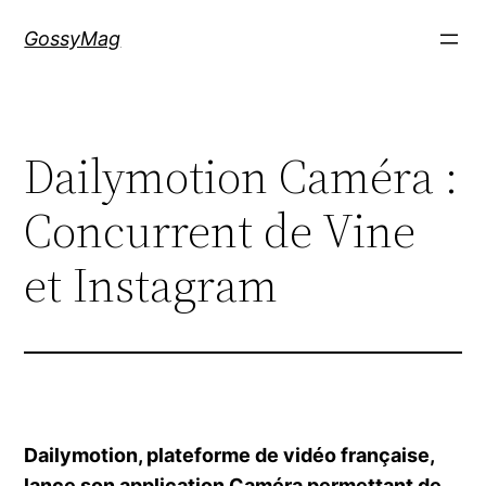
Aller
GossyMag
au
contenu
Dailymotion Caméra :
Concurrent de Vine
et Instagram
Dailymotion, plateforme de vidéo française,
lance son application Caméra permettant de