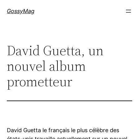
Aller
GossyMag
au
contenu
David Guetta, un
nouvel album
prometteur
David Guetta le français le plus célèbre des
états-unis travaille actuellement sur un nouvel