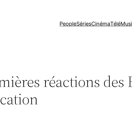
People
Séries
Cinéma
Télé
Mus
mières réactions des 
ication