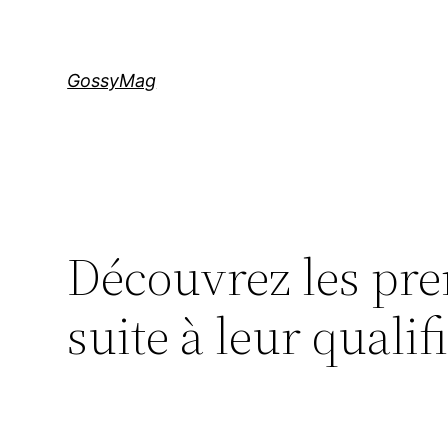
Aller
au
contenu
GossyMag
Découvrez les pre
suite à leur qualif