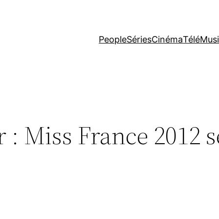
People
Séries
Cinéma
Télé
Mus
 : Miss France 2012 s