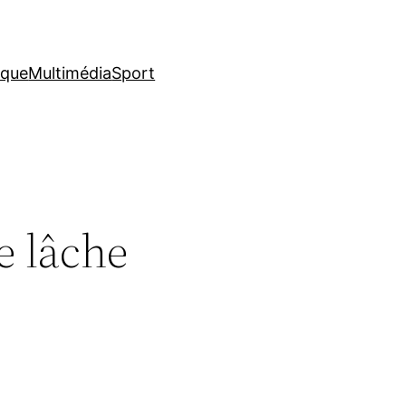
ique
Multimédia
Sport
e lâche