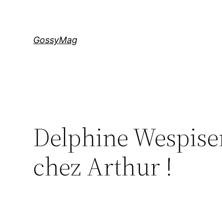
Aller
au
contenu
GossyMag
Delphine Wespiser
chez Arthur !