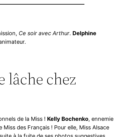
mission,
Ce soir avec Arthur
.
Delphine
’animateur.
e lâche chez
onnels de la Miss !
Kelly Bochenko
, ennemie
e Miss des Français ! Pour elle, Miss Alsace
 suite à la fuite de ses photos suggestives