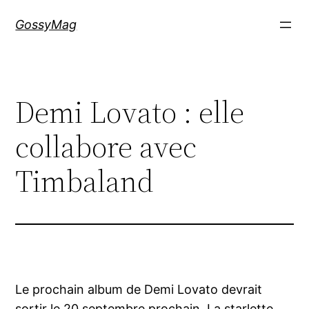
Aller
GossyMag
au
contenu
Demi Lovato : elle
collabore avec
Timbaland
Le prochain album de Demi Lovato devrait
sortir le 20 septembre prochain. La starlette