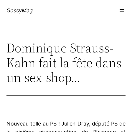
Aller
GossyMag
au
contenu
Dominique Strauss-
Kahn fait la fête dans
un sex-shop…
Nouveau tollé au PS ! Julien Dray, député PS de
la dixième circonscription de l’Essonne et