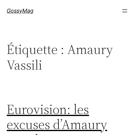
Aller
GossyMag
au
contenu
Étiquette :
Amaury
Vassili
Eurovision: les
excuses d’Amaury