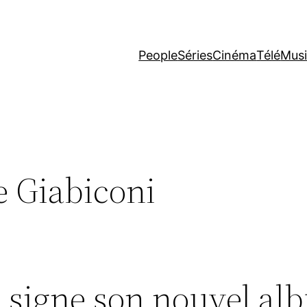
People
Séries
Cinéma
Télé
Mus
e Giabiconi
i signe son nouvel a