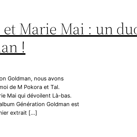
i et Marie Mai : un du
an !
ation Goldman, nous avons
 moi de M Pokora et Tal.
rie Mai qui dévoilent Là-bas.
L’album Génération Goldman est
ier extrait […]