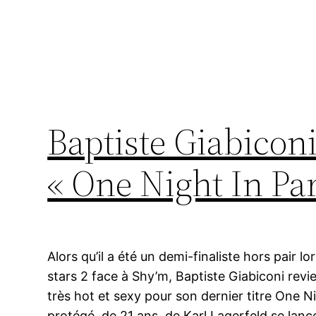
Baptiste Giabiconi 
« One Night In Par
Alors qu’il a été un demi-finaliste hors pair lo
stars 2 face à Shy’m, Baptiste Giabiconi revie
très hot et sexy pour son dernier titre One N
protégé, de 21 ans, de Karl Lagerfeld se lan