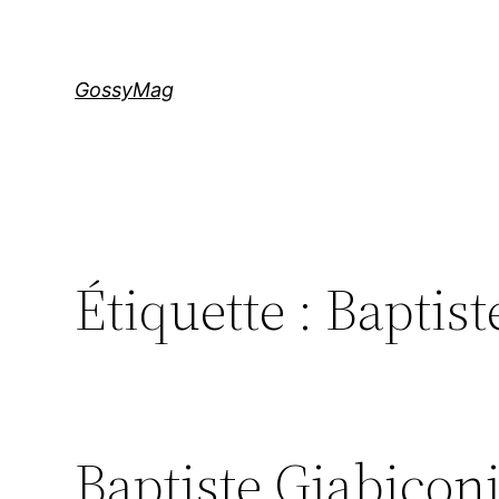
Aller
au
contenu
GossyMag
Étiquette :
Baptist
Baptiste Giabicon