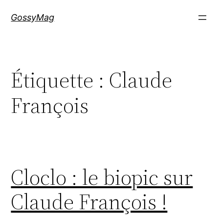
Aller
GossyMag
au
contenu
Étiquette :
Claude
François
Cloclo : le biopic sur
Claude François !