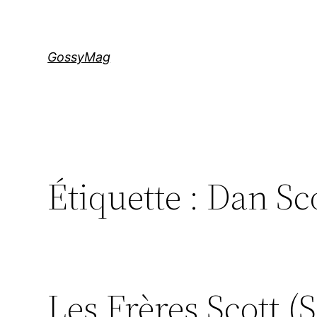
Aller
au
contenu
GossyMag
Étiquette :
Dan Sc
Les Frères Scott (S