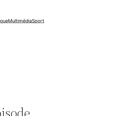
ique
Multimédia
Sport
pisode