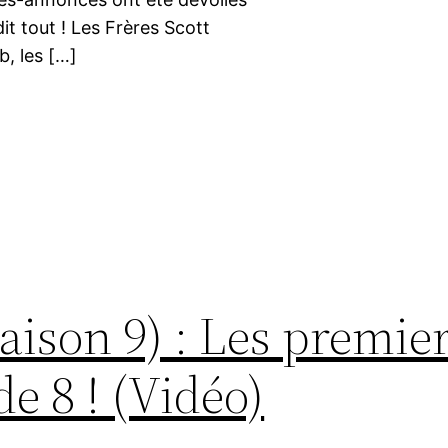
it tout ! Les Frères Scott
b, les […]
Saison 9) : Les premie
de 8 ! (Vidéo)