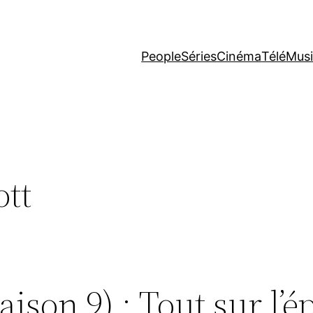
People
Séries
Cinéma
Télé
Mus
ott
aison 9) : Tout sur l’é