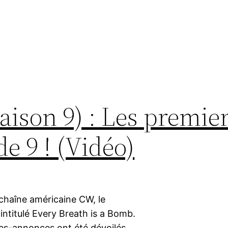
Saison 9) : Les premie
de 9 ! (Vidéo)
 chaîne américaine CW, le
intitulé Every Breath is a Bomb.
des-annonces ont été dévoilés