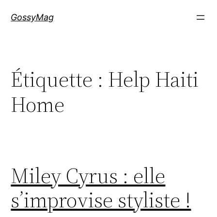
Aller
GossyMag
au
contenu
Étiquette :
Help Haiti
Home
Miley Cyrus : elle
s’improvise styliste !