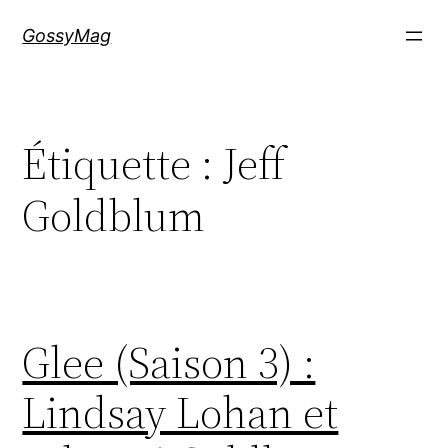
Aller
GossyMag
au
contenu
Étiquette :
Jeff
Goldblum
Glee (Saison 3) :
Lindsay Lohan et