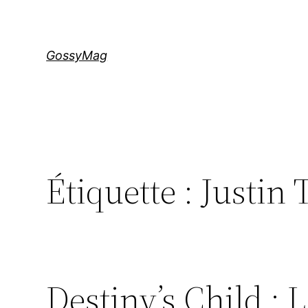
Aller
au
contenu
GossyMag
Étiquette :
Justin 
Destiny’s Child : 