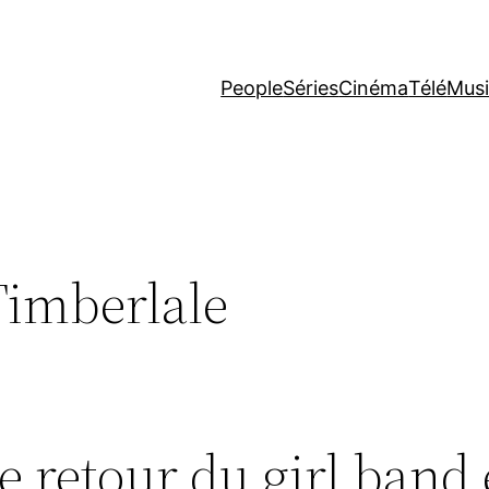
People
Séries
Cinéma
Télé
Mus
Timberlale
Le retour du girl band 