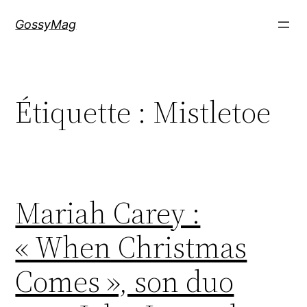
Aller
GossyMag
au
contenu
Étiquette :
Mistletoe
Mariah Carey :
« When Christmas
Comes », son duo