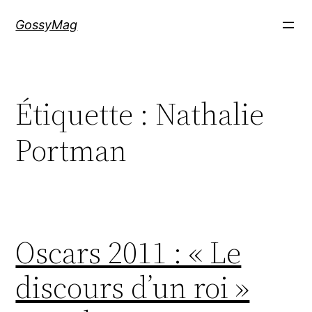
Aller
GossyMag
au
contenu
Étiquette :
Nathalie
Portman
Oscars 2011 : « Le
discours d’un roi »