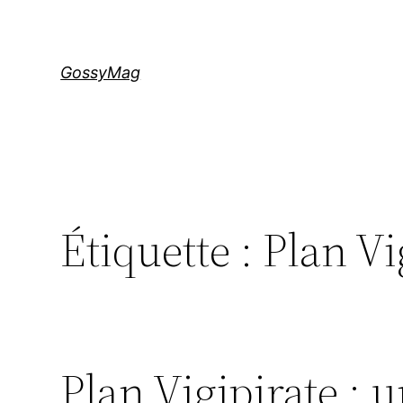
Aller
au
contenu
GossyMag
Étiquette :
Plan Vi
Plan Vigipirate : 