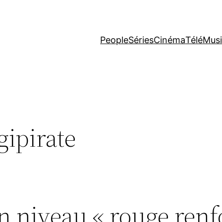
People
Séries
Cinéma
Télé
Mus
gipirate
un niveau « rouge renf