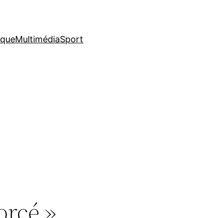
ique
Multimédia
Sport
orcé »