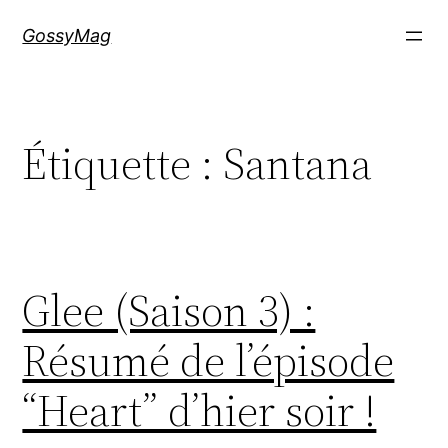
Aller
GossyMag
au
contenu
Étiquette :
Santana
Glee (Saison 3) :
Résumé de l’épisode
“Heart” d’hier soir !