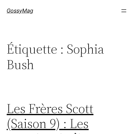
Aller
GossyMag
au
contenu
Étiquette :
Sophia
Bush
Les Frères Scott
(Saison 9) : Les