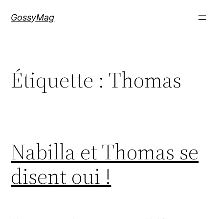
Aller
GossyMag
au
contenu
Étiquette :
Thomas
Nabilla et Thomas se
disent oui !