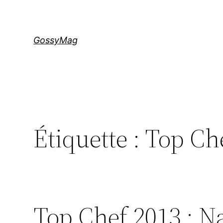
Aller
au
contenu
GossyMag
Étiquette :
Top Ch
Top Chef 2013 : Na