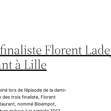
 finaliste Florent Lad
nt à Lille
iminé lors de l’épisode de la demi-
 des trois finaliste, Florent
staurant, nommé Bloempot,
ture prévue à la rentrée 2013