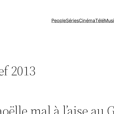
People
Séries
Cinéma
Télé
Mus
ef 2013
oëlle mal à l’aise au