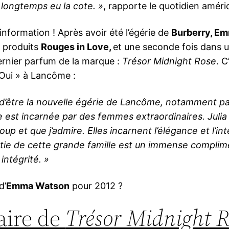
 longtemps eu la cote. »
, rapporte le quotidien améri
nformation ! Après avoir été l’égérie de
Burberry, E
s produits
Rouges in Love,
et une seconde foi
s dans u
dernier parfum de la marque :
Trésor Midnight Rose
. C
 Oui » à Lancôme :
e d’être la nouvelle égérie de Lancôme, notamment pa
e est incarnée par des femmes extraordinaires. Julia
 et que j’admire. Elles incarnent l’élégance et l’int
tie de cette grande famille est un immense complim
intégrité. »
d’
Emma Watson
pour 2012 ?
taire de
Trésor Midnight R