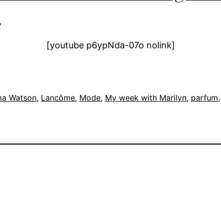
:
[youtube p6ypNda-07o nolink]
a Watson
, 
Lancôme
, 
Mode
, 
My week with Marilyn
, 
parfum
,