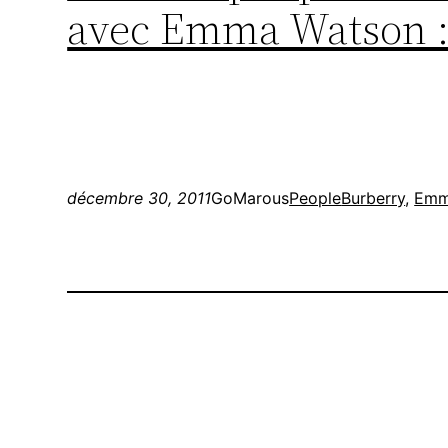
avec Emma Watson 
décembre 30, 2011
GoMarous
People
Burberry
, 
Emm