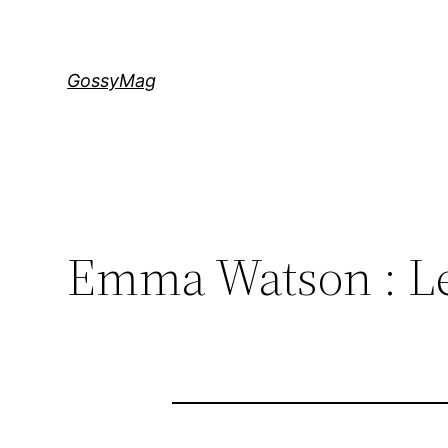
Aller
au
contenu
GossyMag
Emma Watson : Le 