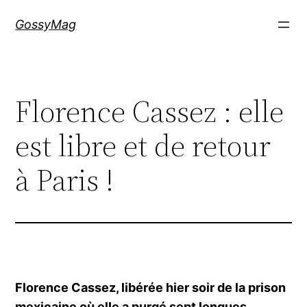
Aller
GossyMag
au
contenu
Florence Cassez : elle
est libre et de retour
à Paris !
Florence Cassez, libérée hier soir de la prison
mexicaine où elle a purgé sept longues