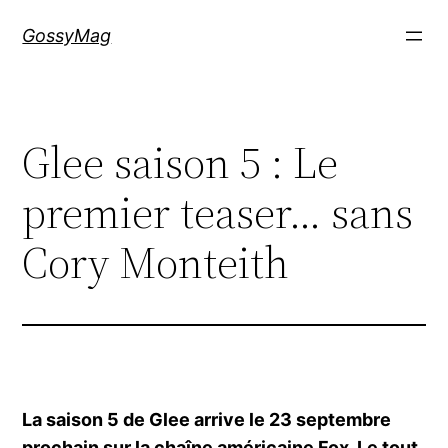
Aller
GossyMag
au
contenu
Glee saison 5 : Le
premier teaser… sans
Cory Monteith
La saison 5 de Glee arrive le 23 septembre
prochain sur la chaîne américaine Fox. Le tout