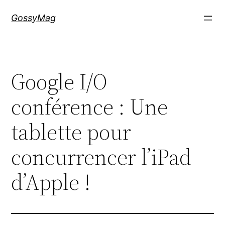
Aller
GossyMag
au
contenu
Google I/O
conférence : Une
tablette pour
concurrencer l’iPad
d’Apple !