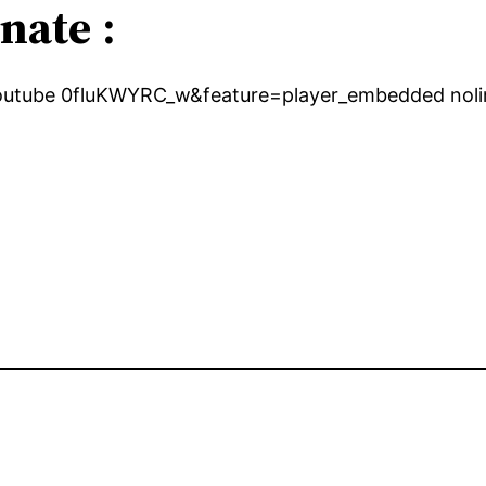
nate :
outube 0fluKWYRC_w&feature=player_embedded noli