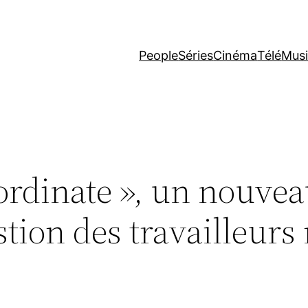
People
Séries
Cinéma
Télé
Mus
ordinate », un nouve
stion des travailleurs