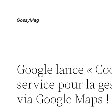
Aller
au
contenu
GossyMag
Google lance « Co
service pour la ge
via Google Maps !