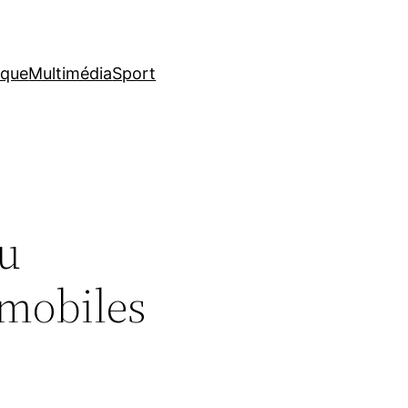
ique
Multimédia
Sport
au
 mobiles