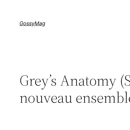
Aller
au
contenu
GossyMag
Grey’s Anatomy (S
nouveau ensemble