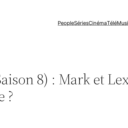
People
Séries
Cinéma
Télé
Mus
aison 8) : Mark et Lex
 ?