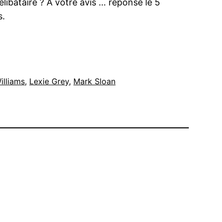
ibataire ? A votre avis … réponse le 5
s.
illiams
, 
Lexie Grey
, 
Mark Sloan