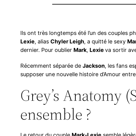
Ils ont très longtemps été l’un des couples p
Lexie
, alias
Chyler Leigh
, a quitté le sexy
Ma
dernier. Pour oublier
Mark
,
Lexie
va sortir a
Récemment séparée de
Jackson
, les fans 
supposer une nouvelle histoire d’Amour entre 
Grey’s Anatomy (S
ensemble ?
Le retour du couple
Mark-Lexie
semble légè