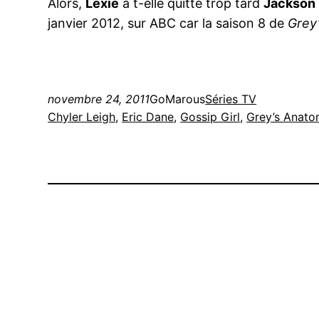
Alors,
Lexie
a t-elle quitté trop tard
Jackson
janvier 2012, sur ABC car la saison 8 de
Grey
novembre 24, 2011
GoMarous
Séries TV
Chyler Leigh
, 
Eric Dane
, 
Gossip Girl
, 
Grey’s Anat