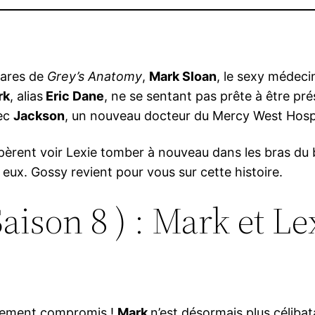
hares de
Grey’s Anatomy
,
Mark Sloan
, le sexy médeci
rk
, alias
Eric Dane
, ne se sentant pas prête à être pré
vec
Jackson
, un nouveau docteur du Mercy West Hospit
espèrent voir Lexie tomber à nouveau dans les bras du
eux. Gossy revient pour vous sur cette histoire.
aison 8 ) : Mark et L
rement compromis !
Mark
n’est désormais plus célibata