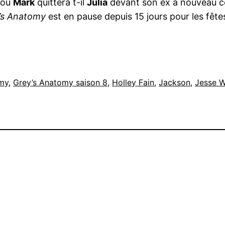
ou
Mark
quittera t-il
Julia
devant son ex à nouveau cél
’s Anatomy
est en pause depuis 15 jours pour les fête
omy
, 
Grey’s Anatomy saison 8
, 
Holley Fain
, 
Jackson
, 
Jesse W