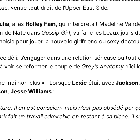
sse, venue tout droit de l’Upper East Side.
ulia
, alias
Holley Fain
, qui interprétait Madeline Vande
in de Nate dans
Gossip Girl
, va faire les beaux jours 
hoisie pour jouer la nouvelle girlfriend du sexy docte
 décidé à s’engager dans une relation sérieuse ou tout 
e à voir se reformer le couple de
Grey’s Anatomy
d’ici 
aime moi non plus » ! Lorsque
Lexie
était avec
Jackson
son
,
Jesse Williams
:
re. Il en est conscient mais n’est pas obsédé par ça. 
rk fait un travail admirable en restant à sa place. I