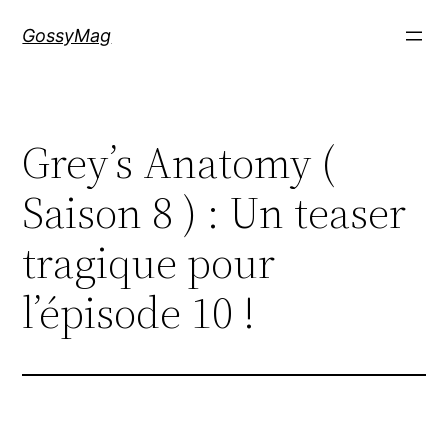
Aller
GossyMag
au
contenu
Grey’s Anatomy (
Saison 8 ) : Un teaser
tragique pour
l’épisode 10 !