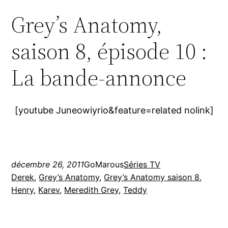
Grey’s Anatomy,
saison 8, épisode 10 :
La bande-annonce
[youtube Juneowiyrio&feature=related nolink]
décembre 26, 2011
GoMarous
Séries TV
Derek
, 
Grey’s Anatomy
, 
Grey’s Anatomy saison 8
, 
Henry
, 
Karev
, 
Meredith Grey
, 
Teddy