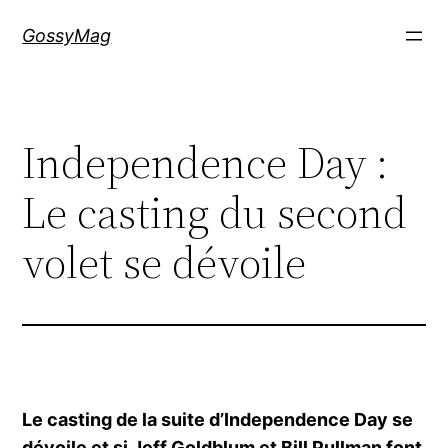
Aller
GossyMag
au
contenu
Independence Day :
Le casting du second
volet se dévoile
Le casting de la suite d’Independence Day se
dévoile et si Jeff Goldblum et Bill Pullman font