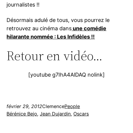
journalistes !!
Désormais adulé de tous, vous pourrez le
retrouvez au cinéma dans
une comédie
hilarante nommée : Les Infidèles !!
Retour en vidéo…
[youtube g7IhA4AlDAQ nolink]
février 29, 2012
Clemence
People
Bérénice Bejo
, 
Jean Dujardin
, 
Oscars