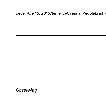
décembre 13, 2011
Clemence
Cinéma
, 
People
Brad P
GossyMag