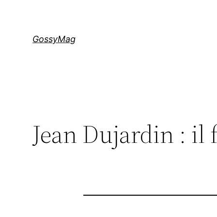
Aller
au
contenu
GossyMag
Jean Dujardin : il