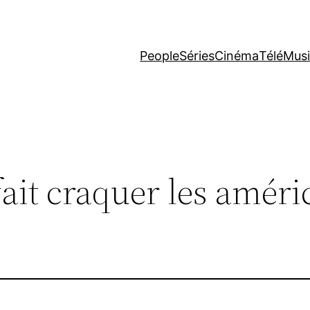
People
Séries
Cinéma
Télé
Mus
 fait craquer les amér