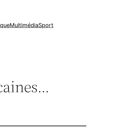
ique
Multimédia
Sport
icaines…