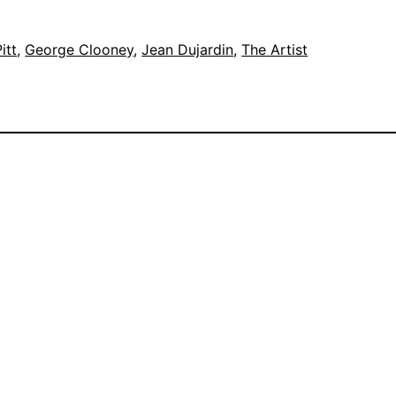
itt
, 
George Clooney
, 
Jean Dujardin
, 
The Artist