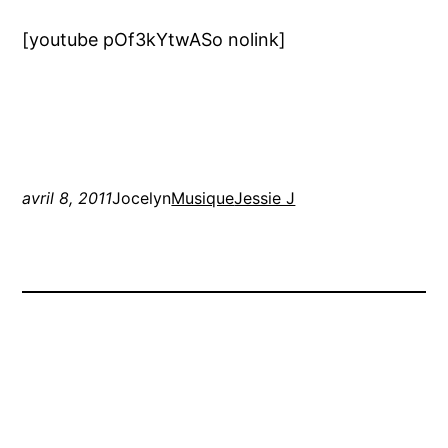
[youtube pOf3kYtwASo nolink]
avril 8, 2011
Jocelyn
Musique
Jessie J