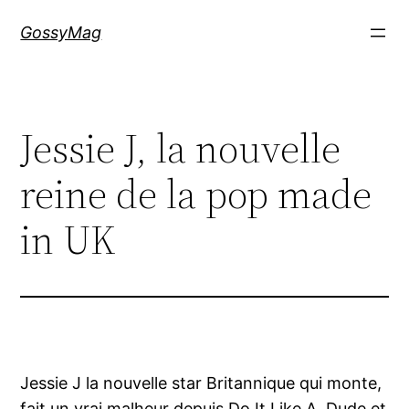
Aller
GossyMag
au
contenu
Jessie J, la nouvelle
reine de la pop made
in UK
Jessie J la nouvelle star Britannique qui monte,
fait un vrai malheur depuis Do It Like A. Dude et