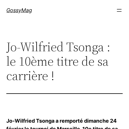
Aller
GossyMag
au
contenu
Jo-Wilfried Tsonga :
le 10ème titre de sa
carrière !
Jo-Wilfried Tsonga a remporté dimanche 24
février le tournoi de Marseille, 10e titre de sa