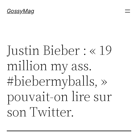
Aller
GossyMag
au
contenu
Justin Bieber : « 19
million my ass.
#biebermyballs, »
pouvait-on lire sur
son Twitter.