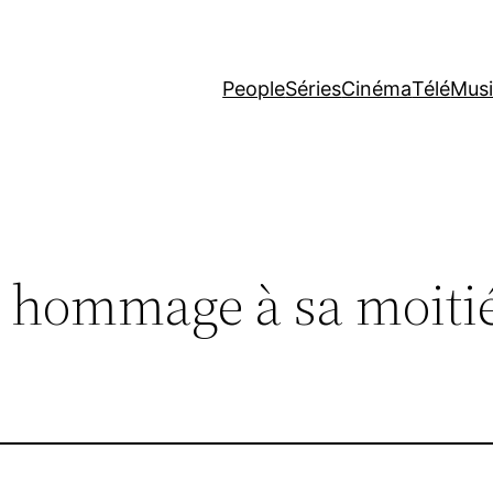
People
Séries
Cinéma
Télé
Mus
d hommage à sa moitié