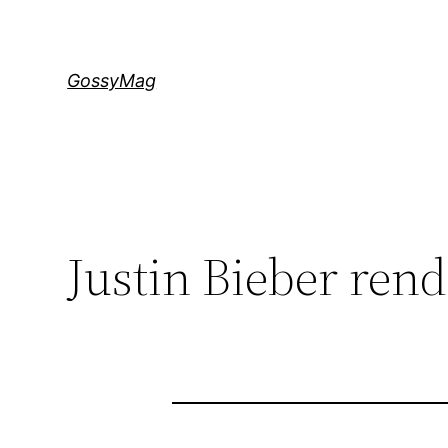
Aller
au
contenu
GossyMag
Justin Bieber ren