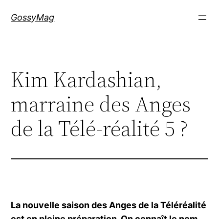
Aller
GossyMag
au
contenu
Kim Kardashian,
marraine des Anges
de la Télé-réalité 5 ?
La nouvelle saison des Anges de la Téléréalité
est en pleine préparation. On connaît le nom