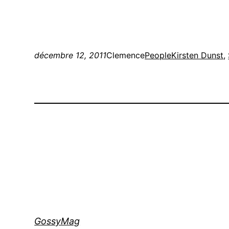
décembre 12, 2011
Clemence
People
Kirsten Dunst
, 
GossyMag