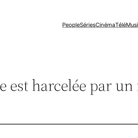
People
Séries
Cinéma
Télé
Mus
e est harcelée par un 