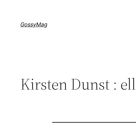
Aller
au
contenu
GossyMag
Kirsten Dunst : ell