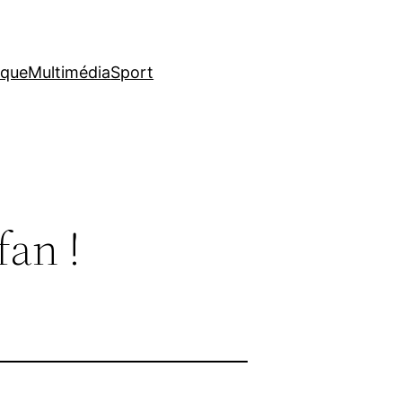
ique
Multimédia
Sport
fan !