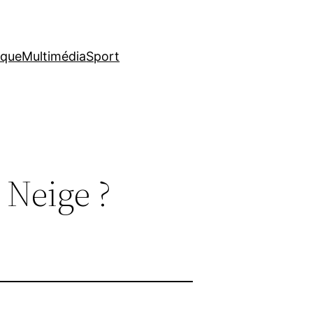
ique
Multimédia
Sport
 Neige ?