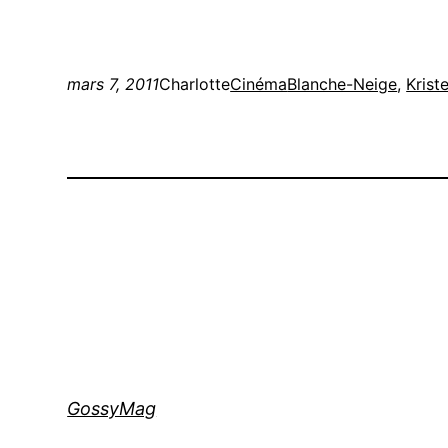
mars 7, 2011
Charlotte
Cinéma
Blanche-Neige
, 
Krist
GossyMag