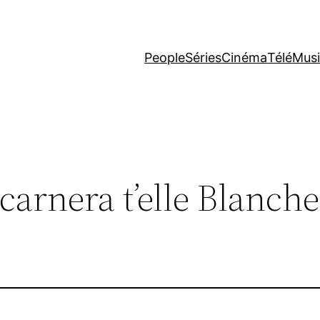
People
Séries
Cinéma
Télé
Mus
carnera t’elle Blanche