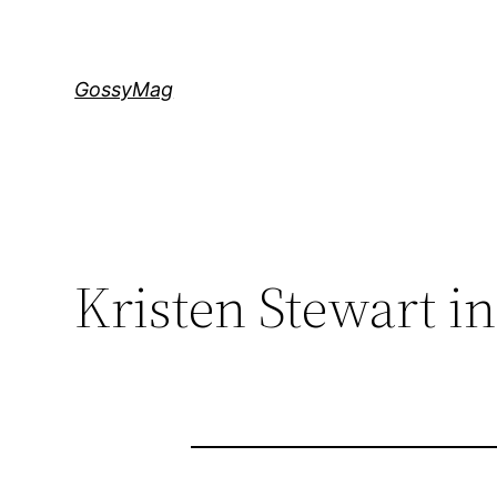
Aller
au
contenu
GossyMag
Kristen Stewart in