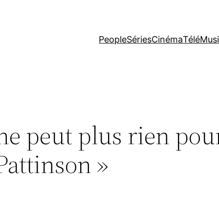
People
Séries
Cinéma
Télé
Mus
ne peut plus rien pou
Pattinson »