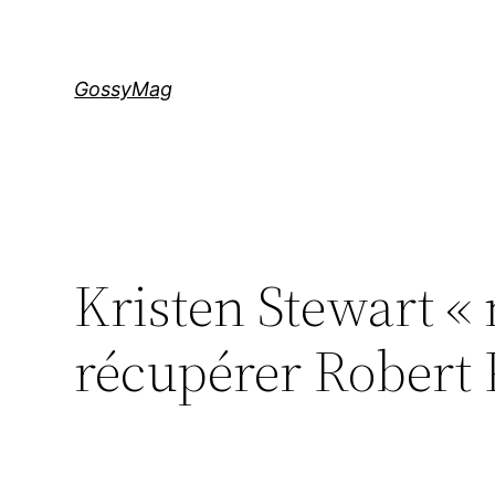
Aller
au
contenu
GossyMag
Kristen Stewart « 
récupérer Robert 