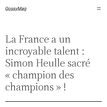
Aller
GossyMag
au
contenu
La France a un
incroyable talent :
Simon Heulle sacré
« champion des
champions » !